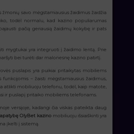
dalis žmonių savo mėgstamiausius žaidimus žaidžia
aiko, todėl normalu, kad kazino populiarumas
u pajausti pačią geriausią žaidimų kokybę ir pats
iti mygtukai yra integruoti į žaidimo lentą. Prie
ršyti bei turėti dar malonesnę kazino patirtį.
ovės puslapis yra puikiai pritaikytas mobiliems
s funkcijomis – žaisti mėgstamiausius žaidimus,
a atlikti mobiliuoju telefonu, todėl, kaip matote,
asi ir puslapį pritaiko mobiliems telefonams.
je versijoje, kadangi čia viskas pateikta daug
i tapatybę OlyBet kazino
mobiliuoju išsiaiškinti yra
 įkelti į sistemą.