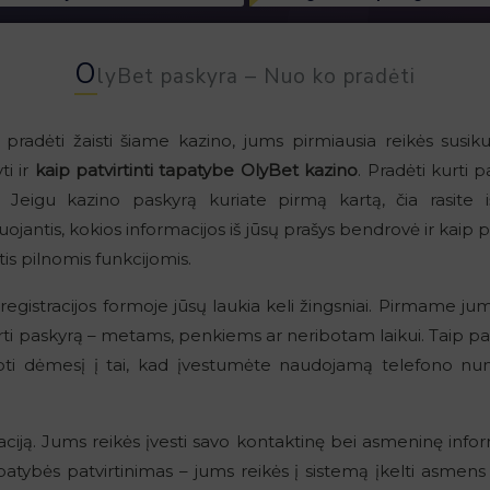
O
lyBet paskyra – Nuo ko pradėti
 pradėti žaisti šiame kazino, jums pirmiausia reikės susikur
ti ir
kaip patvirtinti tapatybe OlyBet kazino
. Pradėti kurti 
 Jeigu kazino paskyrą kuriate pirmą kartą, čia rasite iš
ruojantis, kokios informacijos iš jūsų prašys bendrovė ir kaip
is pilnomis funkcijomis.
o registracijos formoje jūsų laukia keli žingsniai. Pirmame jum
kurti paskyrą – metams, penkiems ar neribotam laikui. Taip pat,
ipti dėmesį į tai, kad įvestumėte naudojamą telefono num
raciją. Jums reikės įvesti savo kontaktinę bei asmeninę info
atybės patvirtinimas – jums reikės į sistemą įkelti asmens