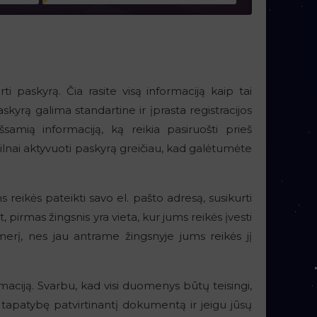
ti paskyrą. Čia rasite visą informaciją kaip tai
paskyrą galima standartine ir įprasta registracijos
samią informaciją, ką reikia pasiruošti prieš
 pilnai aktyvuoti paskyrą greičiau, kad galėtumėte
s reikės pateikti savo el. pašto adresą, susikurti
 pirmas žingsnis yra vieta, kur jums reikės įvesti
erį, nes jau antrame žingsnyje jums reikės jį
rmaciją. Svarbu, kad visi duomenys būtų teisingi,
 tapatybę patvirtinantį dokumentą ir jeigu jūsų