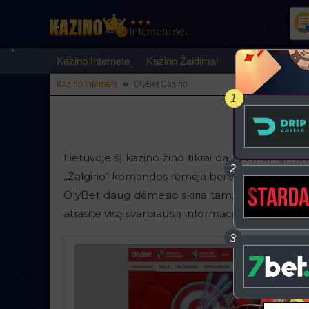
Kazino Internete
Kazino Žaidimai
Sporto Lazybos 
Kazino Internete
OlyBet Casino
1
Lietuvoje šį kazino žino tikrai daug žmonių, net 
2
„Žalgirio“ komandos rėmėja bei oficiali NBA laž
OlyBet daug dėmesio skiria tam, kad pasiektų sav
atrasite visą svarbiausią informaciją – mokėjimo
3