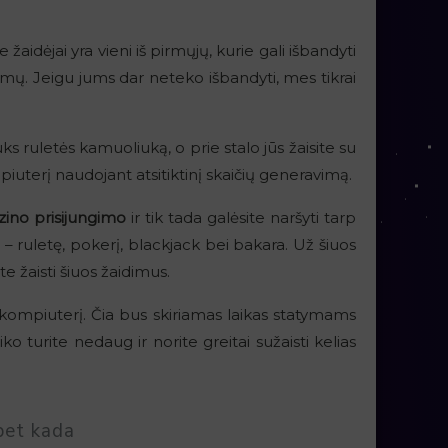
 žaidėjai yra vieni iš pirmųjų, kurie gali išbandyti
aidimų. Jeigu jums dar neteko išbandyti, mes tikrai
uks ruletės kamuoliuką, o prie stalo jūs žaisite su
ompiuterį naudojant atsitiktinį skaičių generavimą.
zino prisijungimo
ir tik tada galėsite naršyti tarp
s – ruletę, pokerį, blackjack bei bakara. Už šiuos
ite žaisti šiuos žaidimus.
 kompiuterį. Čia bus skiriamas laikas statymams
iko turite nedaug ir norite greitai sužaisti kelias
 bet kada