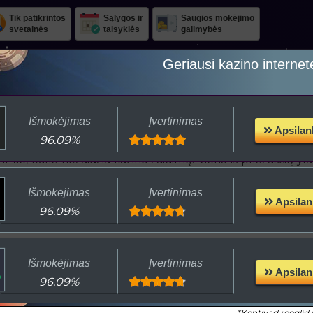
Tik patikrintos
Sąlygos ir
Saugios mokėjimo
svetainės
taisyklės
galimybės
Internete
Kazino Internetu Bonus
Programinė įranga
Kazin
Geriausi kazino internet
Išmokėjimas
Įvertinimas
OlyBet casino – Pažinkite bendrovę iš arčiau
Apsilan
96.09%
ir tie, kurie nežaidžia kazino žaidimų. Viena iš priežasčių yr
ybų partnerė Lietuvoje.
Išmokėjimas
Įvertinimas
o žaidėjus bei juos pritrauktų žaisti į savo kazino, kuris tik
Apsilan
96.09%
 metodai, premijos, klientų aptarnavimo specialistų darbas ir 
Nepatikri
Išmokėjimas
Įvertinimas
Apsilan
96.09%
Licencijuoti
*Kehtivad reeglid