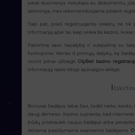
įvesti duomenys nesutaps su dokumentu, jūsų
sėkminga, mes rekomenduojame pildant registra
Taip pat, prieš registruojantis reikėtų ne tik 
informaciją apie tai, kaip veikia šis kazino, kok
Patvirtinę savo tapatybę ir susipažinę su tais
funkcijomis. Vienas iš pirmųjų dalykų, ką žaidėja
norint pilnai užbaigti
OlyBet kazino registracij
informaciją rasite kitoje apžvalgos skiltyje.
I
šskirti
Bonusai žaidėjus labai žavi, todėl nieko keisto
daug dėmesio. Kazino supranta, kad internete y
būdų prisitraukti naujus žaidėjus arba persivilio
skiriama pasiūlymams esamiems žaidėjams.
O