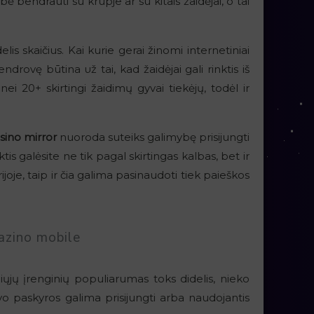
bė bendrauti su krupje ar su kitais žaidėjai, o tai
is skaičius. Kai kurie gerai žinomi internetiniai
ndrovę būtina už tai, kad žaidėjai gali rinktis iš
ei 20+ skirtingi žaidimų gyvai tiekėjų, todėl ir
sino mirror
nuoroda suteiks galimybę prisijungti
is galėsite ne tik pagal skirtingas kalbas, bet ir
ijoje, taip ir čia galima pasinaudoti tiek paieškos
azino mobile
iųjų įrenginių populiarumas toks didelis, nieko
avo paskyros galima prisijungti arba naudojantis