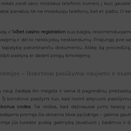
eikės įvesti savo mobilaus telefono numerį, į kurį gausite r
abai panašus, tik ne mobiliuoju telefonu, bet el. paštu. O ket
ūdą ir
1xBet casino registration
bus baigta, rekomenduojame ni
okėjimą ir dėl to nekils jokių nesklandumų. Prisijungę prie 
i tapatybę patvirtinančiu dokumentu. Atlikę šią procedūrą, bū
ildyti paskyrą ar darant pinigų išmokėjimą.
remijos – Išskirtiniai pasiūlymai naujiems ir es
ą nauji žaidėjai itin mėgsta ir viena iš pagrindinių priežasčių
. Ši bendrovė pasižymi tuo, kad norint aktyvuoti pasiūlymu
 bonus codes
. Tai reiškia, kad dažniausiai jums tiesiog 
idėjams premija čia skiriama tikrai įspūdinga – galima gauti 
 jūs turėsite puikią galimybę įsivažiuoti į žaidimus ir iš