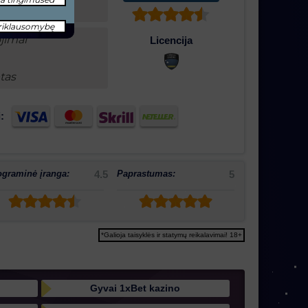
 kazino
 priklausomybę
jimai
Licencija
tas
:
ograminė įranga:
4.5
Paprastumas:
5
*Galioja taisyklės ir statymų reikalavimai! 18+
Gyvai 1xBet kazino