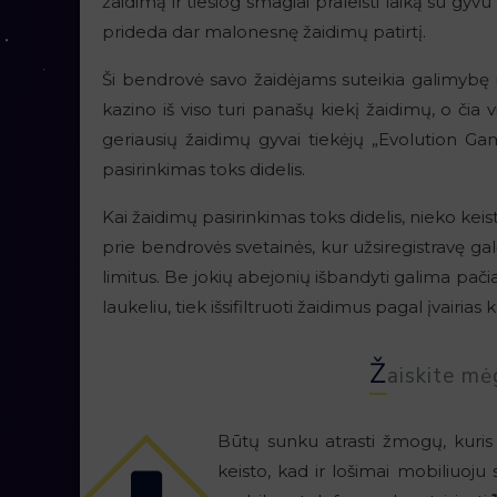
žaidimą ir tiesiog smagiai praleisti laiką su gyvu
prideda dar malonesnę žaidimų patirtį.
Ši bendrovė savo žaidėjams suteikia galimybę rin
kazino iš viso turi panašų kiekį žaidimų, o čia v
geriausių žaidimų gyvai tiekėjų „Evolution Gami
pasirinkimas toks didelis.
Kai žaidimų pasirinkimas toks didelis, nieko keist
prie bendrovės svetainės, kur užsiregistravę galė
limitus. Be jokių abejonių išbandyti galima pačias
laukeliu, tiek išsifiltruoti žaidimus pagal įvairias 
Ž
aiskite mė
Būtų sunku atrasti žmogų, kuris š
keisto, kad ir lošimai mobiliuoju 