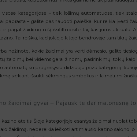
visose kategorijose – tiek lošimų automatuose, tiek stalo
ai paprasta – galite pasinaudoti paieška, kur reikia įvesti ž
r pagal žaidimų rūšį išsifiltruosite tai, kas jums aktualu. At
kazino. Tai reiškia, kad jokioje kitoje bendrovėje tam tikrų žai
ba nežinote, kokie žaidimai yra verti dėmesio, galite tiesiog a
tų žaidimų bei visiems gerai žinomų pasirinkimų, tokių kai
mo automatų su progresyviu didžiuoju prizu kategoriją, kurioje 
 sėkmę siekiant išsukti sėkmingus simbolius ir laimėti milžin
no žaidimai gyvai – Pajauskite dar malonesnę lo
 kazino ateitis. Šioje kategorijoje esantys žaidimai nuolat tob
stalo žaidimą, nebereikia ieškoti artimiausio kazino salono,